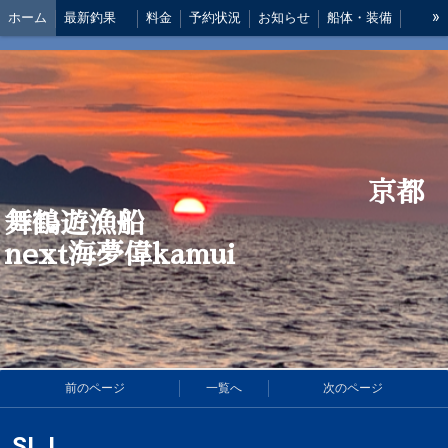
»
ホーム
最新釣果
料金
予約状況
お知らせ
船体・装備
船長 あいさつ
アクセス
仕掛け
京都
舞鶴遊漁船
next海夢偉kamui
前のページ
一覧へ
次のページ
SLJ